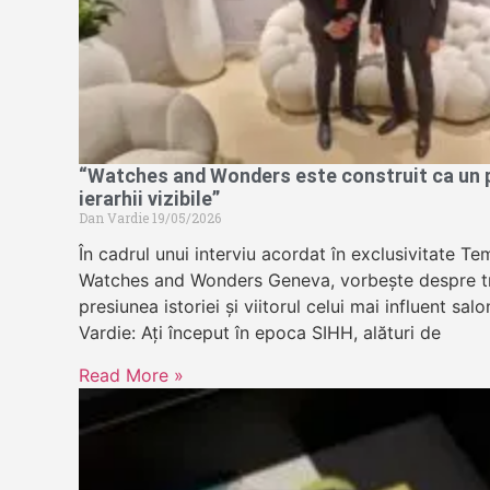
“Watches and Wonders este construit ca un pa
ierarhii vizibile”
Dan Vardie
19/05/2026
În cadrul unui interviu acordat în exclusivitate 
Watches and Wonders Geneva, vorbește despre tr
presiunea istoriei și viitorul celui mai influent sa
Vardie: Ați început în epoca SIHH, alături de
Read More »