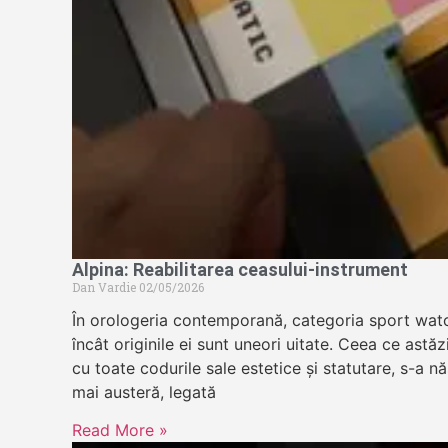
Alpina: Reabilitarea ceasului-instrument
Dan Vardie
02/05/2026
În orologeria contemporană, categoria sport wat
încât originile ei sunt uneori uitate. Ceea ce astă
cu toate codurile sale estetice și statutare, s-a n
mai austeră, legată
Read More »