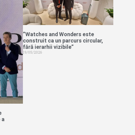
“Watches and Wonders este
construit ca un parcurs circular,
fără ierarhii vizibile”
19/05/2026
e
 a