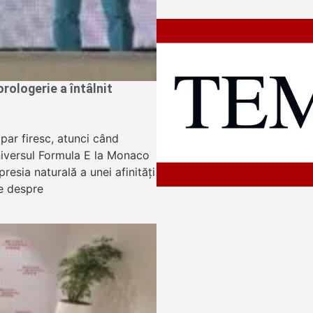
ologerie a întâlnit
apar firesc, atunci când
niversul Formula E la Monaco
resia naturală a unei afinități
e despre