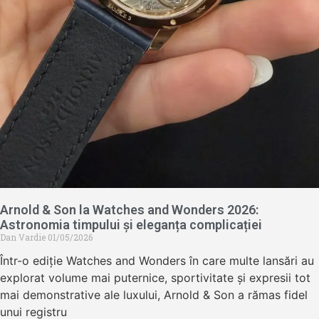
Arnold & Son la Watches and Wonders 2026:
Astronomia timpului și eleganța complicației
Dan Vardie
01/05/2026
Într-o ediție Watches and Wonders în care multe lansări au
explorat volume mai puternice, sportivitate și expresii tot
mai demonstrative ale luxului, Arnold & Son a rămas fidel
unui registru