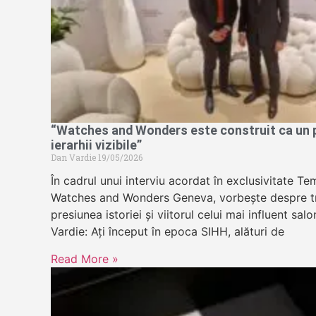
“Watches and Wonders este construit ca un pa
ierarhii vizibile”
Dan Vardie
19/05/2026
În cadrul unui interviu acordat în exclusivitate 
Watches and Wonders Geneva, vorbește despre tr
presiunea istoriei și viitorul celui mai influent sa
Vardie: Ați început în epoca SIHH, alături de
Read More »