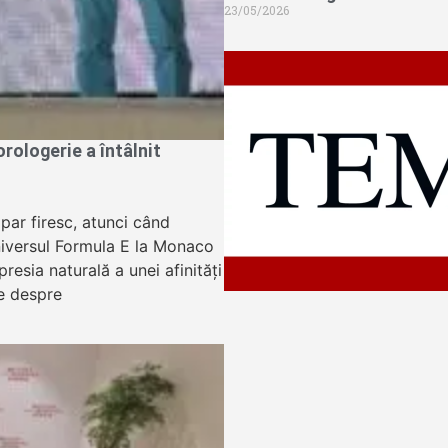
23/05/2026
ologerie a întâlnit
apar firesc, atunci când
niversul Formula E la Monaco
resia naturală a unei afinități
e despre