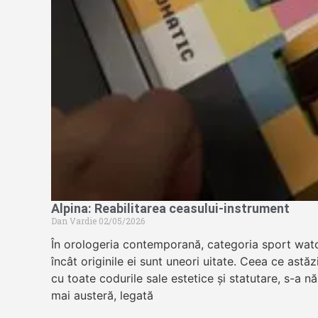
Alpina: Reabilitarea ceasului-instrument
Dan Vardie
02/05/2026
În orologeria contemporană, categoria sport wat
încât originile ei sunt uneori uitate. Ceea ce astă
cu toate codurile sale estetice și statutare, s-a n
mai austeră, legată