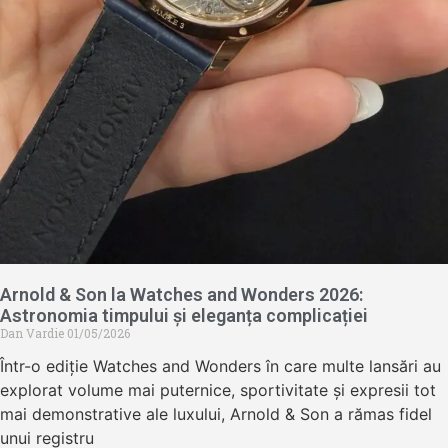
Arnold & Son la Watches and Wonders 2026:
Astronomia timpului și eleganța complicației
Dan Vardie
01/05/2026
Într-o ediție Watches and Wonders în care multe lansări au
explorat volume mai puternice, sportivitate și expresii tot
mai demonstrative ale luxului, Arnold & Son a rămas fidel
unui registru