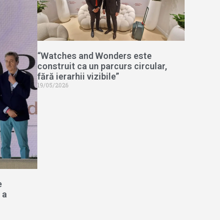
“Watches and Wonders este
construit ca un parcurs circular,
fără ierarhii vizibile”
19/05/2026
e
 a