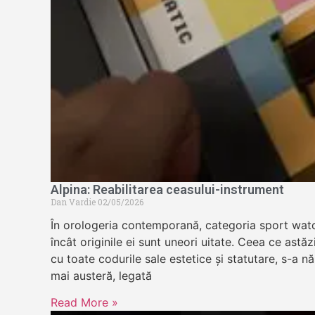
Alpina: Reabilitarea ceasului-instrument
Dan Vardie
02/05/2026
În orologeria contemporană, categoria sport wat
încât originile ei sunt uneori uitate. Ceea ce astă
cu toate codurile sale estetice și statutare, s-a n
mai austeră, legată
Read More »