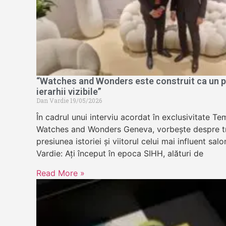
“Watches and Wonders este construit ca un pa
ierarhii vizibile”
Dan Vardie
19/05/2026
În cadrul unui interviu acordat în exclusivitate 
Watches and Wonders Geneva, vorbește despre tr
presiunea istoriei și viitorul celui mai influent sa
Vardie: Ați început în epoca SIHH, alături de
Read More »