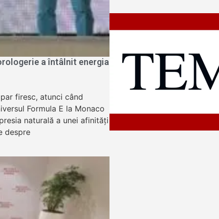
ologerie a întâlnit energia
apar firesc, atunci când
niversul Formula E la Monaco
resia naturală a unei afinități
e despre