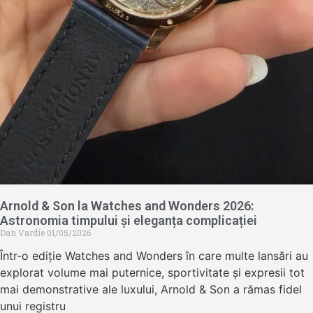
Arnold & Son la Watches and Wonders 2026:
Astronomia timpului și eleganța complicației
Dan Vardie
01/05/2026
Într-o ediție Watches and Wonders în care multe lansări au
explorat volume mai puternice, sportivitate și expresii tot
mai demonstrative ale luxului, Arnold & Son a rămas fidel
unui registru