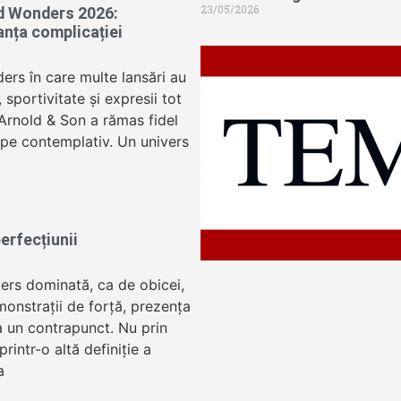
23/05/2026
d Wonders 2026:
anța complicației
ers în care multe lansări au
sportivitate și expresii tot
 Arnold & Son a rămas fidel
oape contemplativ. Un univers
erfecțiunii
ers dominată, ca de obicei,
onstrații de forță, prezența
 un contrapunct. Nu prin
 printr-o altă definiție a
a