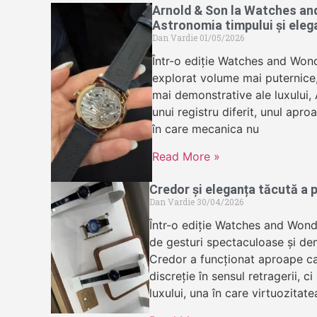
Arnold & Son la Watches an
Astronomia timpului și eleg
Dan Vardie
01/05/2026
Într-o ediție Watches and Wond
explorat volume mai puternice, 
mai demonstrative ale luxului,
unui registru diferit, unul apr
în care mecanica nu
Read More »
Credor și eleganța tăcută a p
Dan Vardie
30/04/2026
Într-o ediție Watches and Wond
de gesturi spectaculoase și dem
Credor a funcționat aproape ca
discreție în sensul retragerii, ci
luxului, una în care virtuozitate