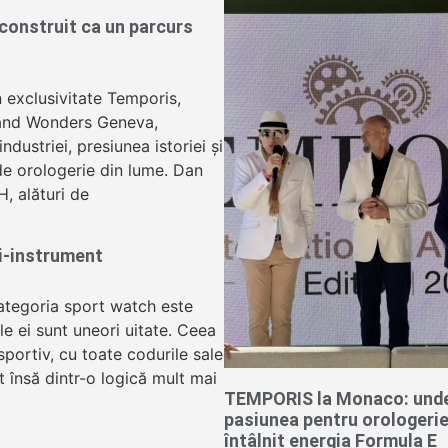
onstruit ca un parcurs
n exclusivitate Temporis,
and Wonders Geneva,
dustriei, presiunea istoriei și
 de orologerie din lume. Dan
H, alături de
ui-instrument
ategoria sport watch este
le ei sunt uneori uitate. Ceea
portiv, cu toate codurile sale
t însă dintr-o logică mult mai
TEMPORIS la Monaco: und
pasiunea pentru orologerie
întâlnit energia Formula E