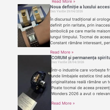
Read More »
Noua definiție a luxului acce
Dan Vardie
29/04/2026
În discursul tradițional al orolog
definit prin raritate, prin inacces
simbolică pe care marile maisons
lungul timpului. Tocmai de acee
Constant rămâne interesant, pen
Read More »
CORUM și permanența spirit
Dan Vardie
28/04/2026
Într-o industrie care vorbește f
unde limbajele estetice tind ad
originalitatea reală rămâne un te
Poate tocmai de aceea prezen
Wonders 2026 a avut o relevan
Read More »