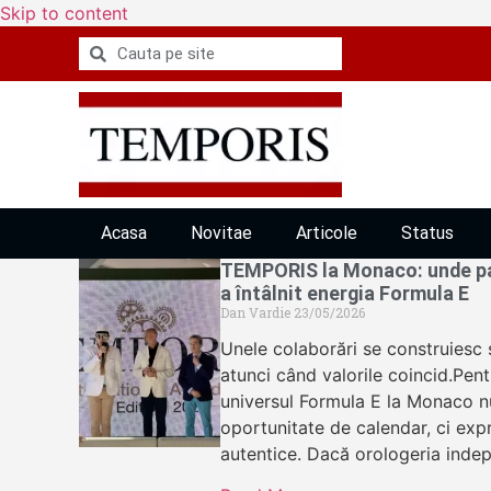
Skip to content
Acasa
Novitae
Articole
Status
TEMPORIS la Monaco: unde pa
a întâlnit energia Formula E
Dan Vardie
23/05/2026
Unele colaborări se construiesc s
atunci când valorile coincid.Pen
universul Formula E la Monaco n
oportunitate de calendar, ci expre
autentice. Dacă orologeria ind