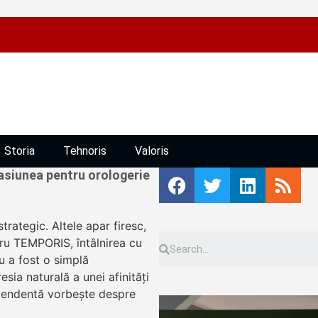
Storia
Tehnoris
Valoris
siunea pentru orologerie
trategic. Altele apar firesc,
tru TEMPORIS, întâlnirea cu
u a fost o simplă
sia naturală a unei afinități
ependentă vorbește despre