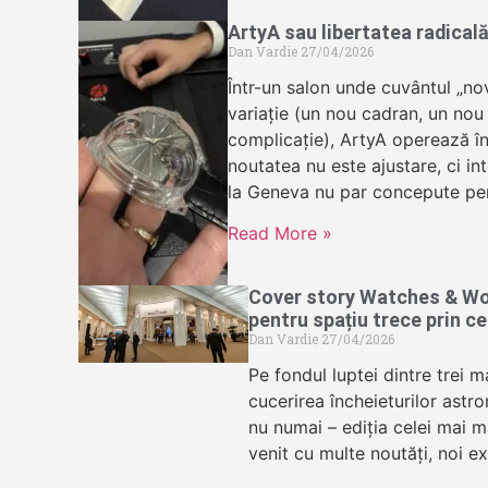
ArtyA sau libertatea radicală
Dan Vardie
27/04/2026
Într-un salon unde cuvântul „no
variație (un nou cadran, un nou
complicație), ArtyA operează în
noutatea nu este ajustare, ci in
la Geneva nu par concepute pe
Read More »
Cover story Watches & Wo
pentru spațiu trece prin c
Dan Vardie
27/04/2026
Pe fondul luptei dintre trei 
cucerirea încheieturilor astro
nu numai – ediția celei mai m
venit cu multe noutăți, noi ex