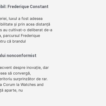
sibil: Frederique Constant
eriei, luxul a fost adesea
ibilitate și prin acea distanță
 au cultivat-o deliberat de-a
a, parcursul Frederique
tru că brandul
ului nonconformist
recvent despre inovație, dar
esea să convergă,
ritoriu surprinzător de rar.
ța Corum la Watches and
ță aparte, nu