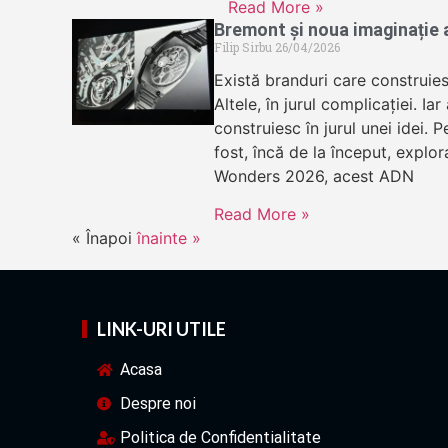
Read More »
Bremont și noua imaginație a
Filip Sirbu
26/04/2026
Există branduri care construiesc
Altele, în jurul complicației. Ia
construiesc în jurul unei idei.
fost, încă de la început, explo
Wonders 2026, acest ADN
Read More »
« Înapoi
înainte »
LINK-URI UTILE
Acasa
Despre noi
Politica de Confidentialitate