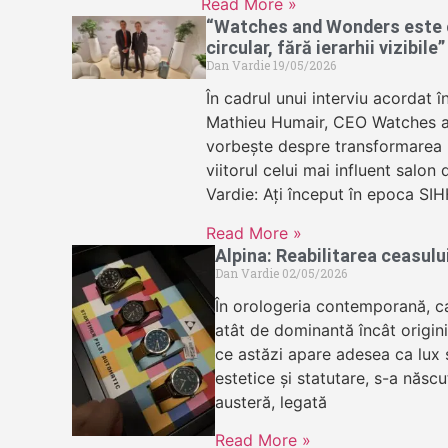
Read More »
“Watches and Wonders este c
circular, fără ierarhii vizibile”
Dan Vardie
19/05/2026
În cadrul unui interviu acordat î
Mathieu Humair, CEO Watches 
vorbește despre transformarea in
viitorul celui mai influent salon
Vardie: Ați început în epoca SIH
Read More »
Alpina: Reabilitarea ceasul
Dan Vardie
02/05/2026
În orologeria contemporană, c
atât de dominantă încât origini
ce astăzi apare adesea ca lux s
estetice și statutare, s-a născu
austeră, legată
Read More »