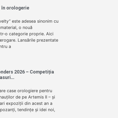
 în orologerie
velty” este adesea sinonim cu
 material, o nouă
tr-o categorie proprie. Aici
terogare. Lansările prezentate
ntru a
nders 2026 – Competiția
easuri…
mare case orologiere pentru
nauților de pe Artemis II – și
ari expoziții din acest an a
pozanți, tendințe și idei noi,