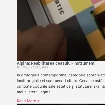
Alpina: Reabilitarea ceasului-instrument
Dan Vardie
02/05/2026
În orologeria contemporană, categoria sport wat
încât originile ei sunt uneori uitate. Ceea ce astă
cu toate codurile sale estetice și statutare, s-a n
mai austeră, legată
Read More »