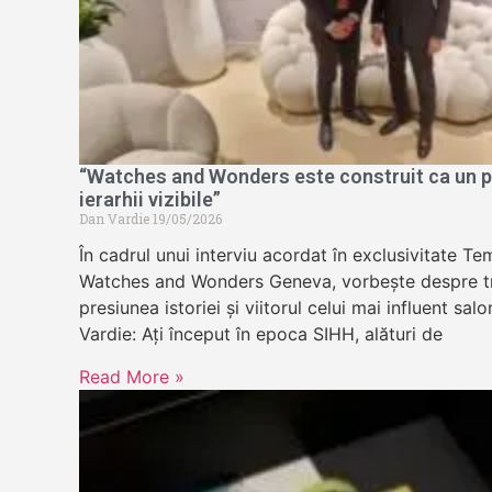
“Watches and Wonders este construit ca un pa
ierarhii vizibile”
Dan Vardie
19/05/2026
În cadrul unui interviu acordat în exclusivitate 
Watches and Wonders Geneva, vorbește despre tr
presiunea istoriei și viitorul celui mai influent sa
Vardie: Ați început în epoca SIHH, alături de
Read More »