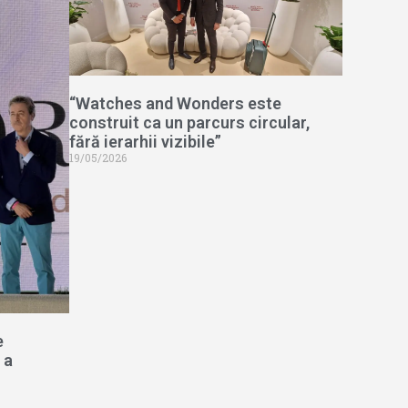
“Watches and Wonders este
construit ca un parcurs circular,
fără ierarhii vizibile”
19/05/2026
e
 a