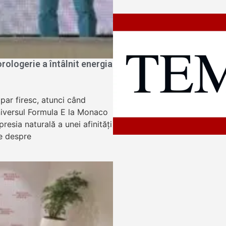
ologerie a întâlnit energia
apar firesc, atunci când
niversul Formula E la Monaco
resia naturală a unei afinități
e despre