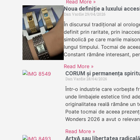
Read More »
Noua definiție a luxului acce
Dan Vardie
29/04/2026
În discursul tradițional al orolog
definit prin raritate, prin inacces
simbolică pe care marile maisons
lungul timpului. Tocmai de acee
Constant rămâne interesant, pen
Read More »
CORUM și permanența spirit
Dan Vardie
28/04/2026
Într-o industrie care vorbește f
unde limbajele estetice tind ad
originalitatea reală rămâne un te
Poate tocmai de aceea prezen
Wonders 2026 a avut o relevan
Read More »
ArtyA sau libertatea radicală