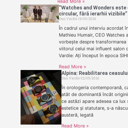
Read More »
“Watches and Wonders este c
circular, fără ierarhii vizibile”
Dan Vardie
19/05/2026
În cadrul unui interviu acordat î
Mathieu Humair, CEO Watches 
vorbește despre transformarea in
viitorul celui mai influent salon
Vardie: Ați început în epoca SIH
Read More »
Alpina: Reabilitarea ceasul
Dan Vardie
02/05/2026
În orologeria contemporană, c
atât de dominantă încât origini
ce astăzi apare adesea ca lux s
estetice și statutare, s-a născu
austeră, legată
Read More »