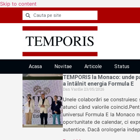
Skip to content
Acasa
Novitae
Articole
Status
TEMPORIS la Monaco: unde pa
a întâlnit energia Formula E
Dan Vardie
23/05/2026
Unele colaborări se construiesc s
atunci când valorile coincid.Pen
universul Formula E la Monaco n
oportunitate de calendar, ci expre
autentice. Dacă orologeria ind