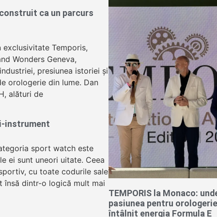
onstruit ca un parcurs
n exclusivitate Temporis,
and Wonders Geneva,
dustriei, presiunea istoriei și
 de orologerie din lume. Dan
H, alături de
ui-instrument
ategoria sport watch este
le ei sunt uneori uitate. Ceea
portiv, cu toate codurile sale
t însă dintr-o logică mult mai
TEMPORIS la Monaco: und
pasiunea pentru orologerie
întâlnit energia Formula E