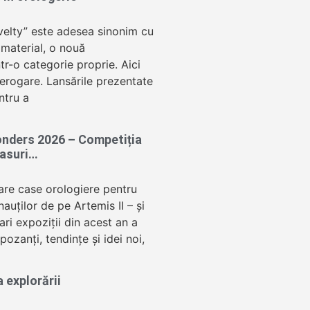
velty” este adesea sinonim cu
 material, o nouă
tr-o categorie proprie. Aici
terogare. Lansările prezentate
ntru a
nders 2026 – Competiția
easuri…
mare case orologiere pentru
nauților de pe Artemis II – și
ari expoziții din acest an a
pozanți, tendințe și idei noi,
 explorării