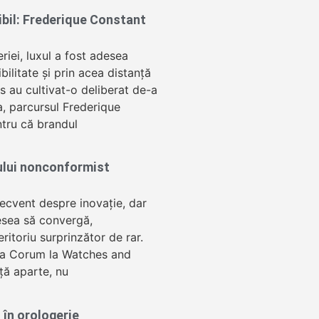
sibil: Frederique Constant
eriei, luxul a fost adesea
ibilitate și prin acea distanță
 au cultivat-o deliberat de-a
a, parcursul Frederique
tru că brandul
ului nonconformist
recvent despre inovație, dar
esea să convergă,
ritoriu surprinzător de rar.
ța Corum la Watches and
ță aparte, nu
 în orologerie