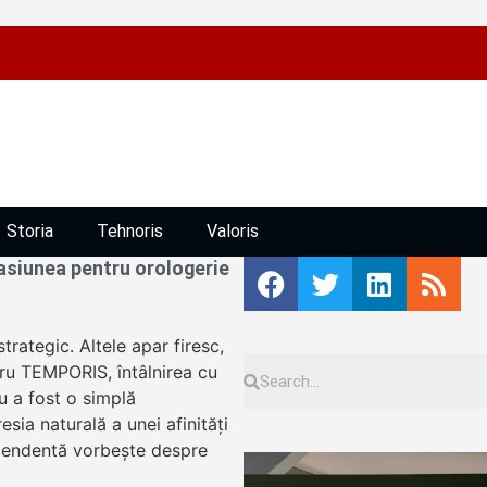
Storia
Tehnoris
Valoris
siunea pentru orologerie
trategic. Altele apar firesc,
tru TEMPORIS, întâlnirea cu
u a fost o simplă
sia naturală a unei afinități
ependentă vorbește despre