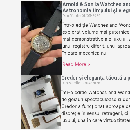
Arnold & Son la Watches an
Astronomia timpului și eleg
Dan Vardie
01/05/2026
Într-o ediție Watches and Wond
explorat volume mai puternice, 
mai demonstrative ale luxului,
unui registru diferit, unul apr
în care mecanica nu
Read More »
Credor și eleganța tăcută a p
Dan Vardie
30/04/2026
Într-o ediție Watches and Wond
de gesturi spectaculoase și dem
Credor a funcționat aproape ca
discreție în sensul retragerii, ci
luxului, una în care virtuozitate