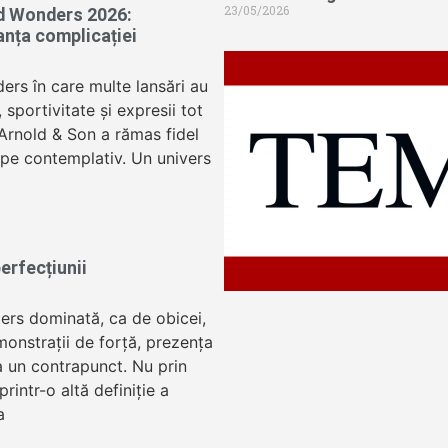
23/05/2026
d Wonders 2026:
anța complicației
ers în care multe lansări au
sportivitate și expresii tot
 Arnold & Son a rămas fidel
oape contemplativ. Un univers
erfecțiunii
ers dominată, ca de obicei,
onstrații de forță, prezența
 un contrapunct. Nu prin
 printr-o altă definiție a
a