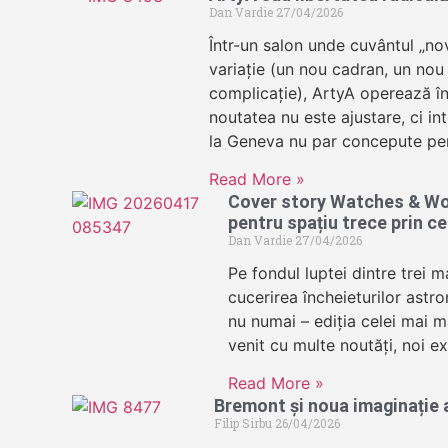
Dan Vardie
27/04/2026
Într-un salon unde cuvântul „no
variație (un nou cadran, un nou
complicație), ArtyA operează în
noutatea nu este ajustare, ci in
la Geneva nu par concepute pe
Read More »
Cover story Watches & Wo
pentru spațiu trece prin c
Dan Vardie
27/04/2026
Pe fondul luptei dintre trei 
cucerirea încheieturilor astro
nu numai – ediția celei mai m
venit cu multe noutăți, noi ex
Read More »
Bremont și noua imaginație a
Filip Sirbu
26/04/2026