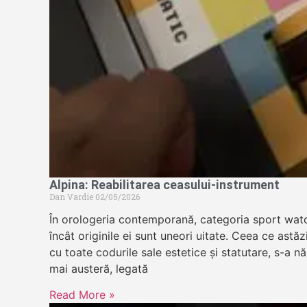
Alpina: Reabilitarea ceasului-instrument
Dan Vardie
02/05/2026
În orologeria contemporană, categoria sport wat
încât originile ei sunt uneori uitate. Ceea ce astă
cu toate codurile sale estetice și statutare, s-a n
mai austeră, legată
Read More »