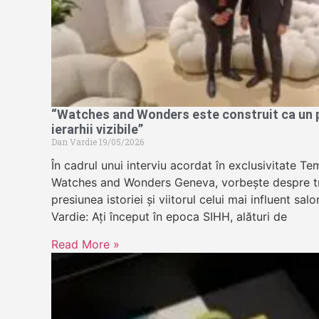
“Watches and Wonders este construit ca un pa
ierarhii vizibile”
Dan Vardie
19/05/2026
În cadrul unui interviu acordat în exclusivitate 
Watches and Wonders Geneva, vorbește despre tr
presiunea istoriei și viitorul celui mai influent sa
Vardie: Ați început în epoca SIHH, alături de
Read More »