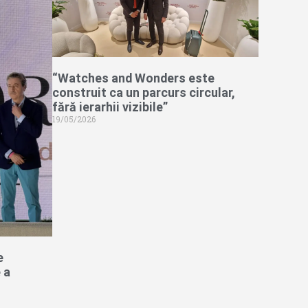
“Watches and Wonders este
construit ca un parcurs circular,
fără ierarhii vizibile”
19/05/2026
e
 a