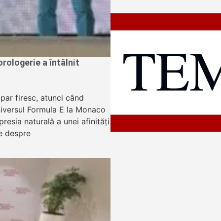
ologerie a întâlnit
apar firesc, atunci când
niversul Formula E la Monaco
resia naturală a unei afinități
e despre