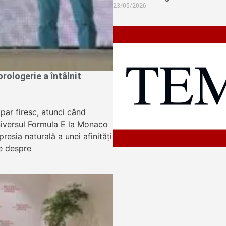
23/05/2026
ologerie a întâlnit
apar firesc, atunci când
niversul Formula E la Monaco
resia naturală a unei afinități
e despre