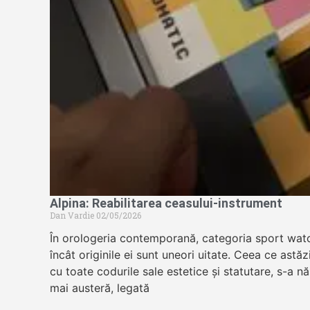
Alpina: Reabilitarea ceasului-instrument
Dan Vardie
02/05/2026
În orologeria contemporană, categoria sport wat
încât originile ei sunt uneori uitate. Ceea ce astă
cu toate codurile sale estetice și statutare, s-a n
mai austeră, legată