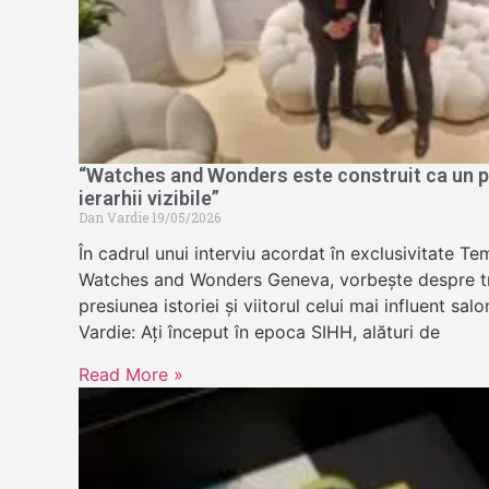
“Watches and Wonders este construit ca un pa
ierarhii vizibile”
Dan Vardie
19/05/2026
În cadrul unui interviu acordat în exclusivitate 
Watches and Wonders Geneva, vorbește despre tr
presiunea istoriei și viitorul celui mai influent sa
Vardie: Ați început în epoca SIHH, alături de
Read More »