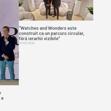
“Watches and Wonders este
construit ca un parcurs circular,
fără ierarhii vizibile”
19/05/2026
e
 a