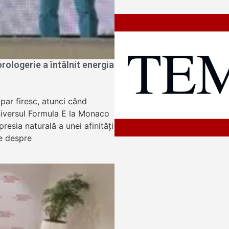
ologerie a întâlnit energia
apar firesc, atunci când
niversul Formula E la Monaco
resia naturală a unei afinități
e despre