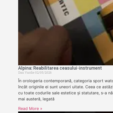
Alpina: Reabilitarea ceasului-instrument
Dan Vardie
02/05/2026
În orologeria contemporană, categoria sport wat
încât originile ei sunt uneori uitate. Ceea ce astă
cu toate codurile sale estetice și statutare, s-a n
mai austeră, legată
Read More »