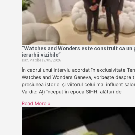
“Watches and Wonders este construit ca un pa
ierarhii vizibile”
Dan Vardie
19/05/2026
În cadrul unui interviu acordat în exclusivitate 
Watches and Wonders Geneva, vorbește despre tr
presiunea istoriei și viitorul celui mai influent sa
Vardie: Ați început în epoca SIHH, alături de
Read More »