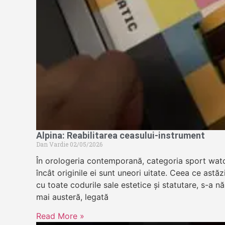
Alpina: Reabilitarea ceasului-instrument
Dan Vardie
02/05/2026
În orologeria contemporană, categoria sport wat
încât originile ei sunt uneori uitate. Ceea ce astă
cu toate codurile sale estetice și statutare, s-a n
mai austeră, legată
Read More »