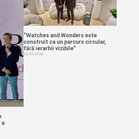
“Watches and Wonders este
construit ca un parcurs circular,
fără ierarhii vizibile”
19/05/2026
e
 a