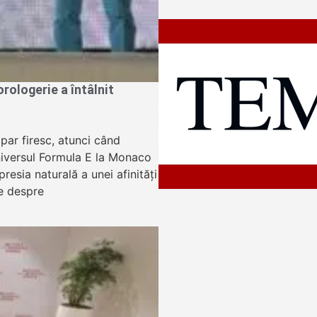
ologerie a întâlnit
apar firesc, atunci când
niversul Formula E la Monaco
resia naturală a unei afinități
e despre