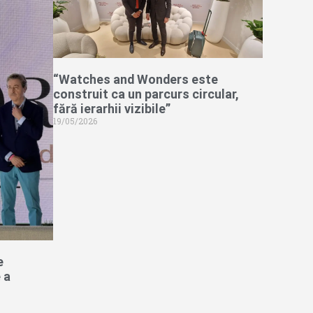
“Watches and Wonders este
construit ca un parcurs circular,
fără ierarhii vizibile”
19/05/2026
e
 a