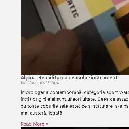
Alpina: Reabilitarea ceasului-instrument
Dan Vardie
02/05/2026
În orologeria contemporană, categoria sport wat
încât originile ei sunt uneori uitate. Ceea ce astă
cu toate codurile sale estetice și statutare, s-a n
mai austeră, legată
Read More »