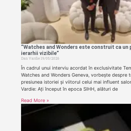
“Watches and Wonders este construit ca un pa
ierarhii vizibile”
Dan Vardie
19/05/2026
În cadrul unui interviu acordat în exclusivitate 
Watches and Wonders Geneva, vorbește despre tr
presiunea istoriei și viitorul celui mai influent sa
Vardie: Ați început în epoca SIHH, alături de
Read More »