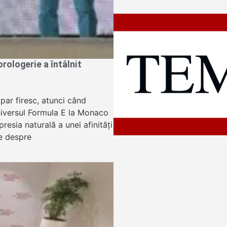
ologerie a întâlnit
apar firesc, atunci când
niversul Formula E la Monaco
resia naturală a unei afinități
e despre