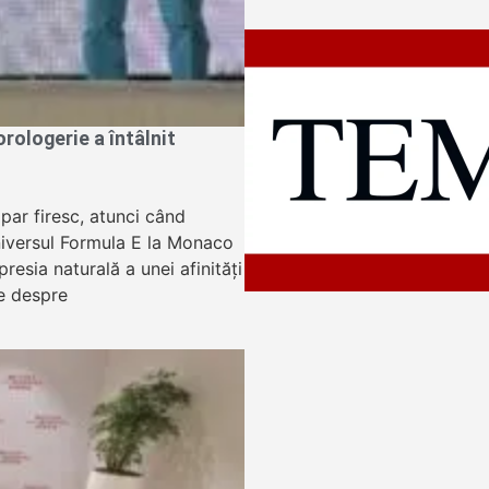
ologerie a întâlnit
apar firesc, atunci când
niversul Formula E la Monaco
resia naturală a unei afinități
e despre