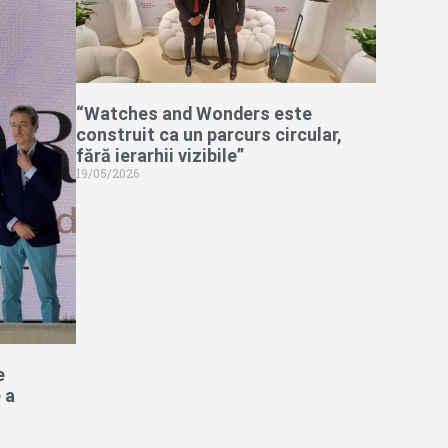
“Watches and Wonders este
construit ca un parcurs circular,
fără ierarhii vizibile”
19/05/2026
e
 a