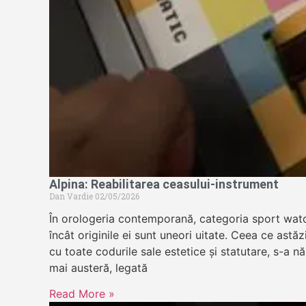
Alpina: Reabilitarea ceasului-instrument
Dan Vardie
02/05/2026
În orologeria contemporană, categoria sport wat
încât originile ei sunt uneori uitate. Ceea ce astă
cu toate codurile sale estetice și statutare, s-a n
mai austeră, legată
Read More »