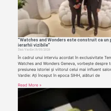
“Watches and Wonders este construit ca un pa
ierarhii vizibile”
Dan Vardie
19/05/2026
În cadrul unui interviu acordat în exclusivitate 
Watches and Wonders Geneva, vorbește despre tr
presiunea istoriei și viitorul celui mai influent sa
Vardie: Ați început în epoca SIHH, alături de
Read More »