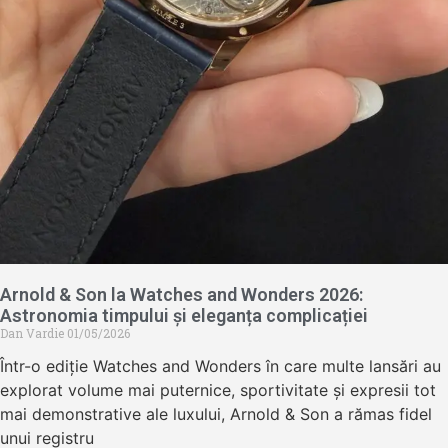
Arnold & Son la Watches and Wonders 2026:
Astronomia timpului și eleganța complicației
Dan Vardie
01/05/2026
Într-o ediție Watches and Wonders în care multe lansări au
explorat volume mai puternice, sportivitate și expresii tot
mai demonstrative ale luxului, Arnold & Son a rămas fidel
unui registru