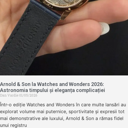
Arnold & Son la Watches and Wonders 2026:
Astronomia timpului și eleganța complicației
Dan Vardie
01/05/2026
Într-o ediție Watches and Wonders în care multe lansări au
explorat volume mai puternice, sportivitate și expresii tot
mai demonstrative ale luxului, Arnold & Son a rămas fidel
unui registru