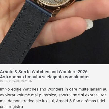
Arnold & Son la Watches and Wonders 2026:
Astronomia timpului și eleganța complicației
Dan Vardie
01/05/2026
Într-o ediție Watches and Wonders în care multe lansări au
explorat volume mai puternice, sportivitate și expresii tot
mai demonstrative ale luxului, Arnold & Son a rămas fidel
unui registru