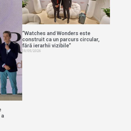
“Watches and Wonders este
construit ca un parcurs circular,
fără ierarhii vizibile”
19/05/2026
e
 a