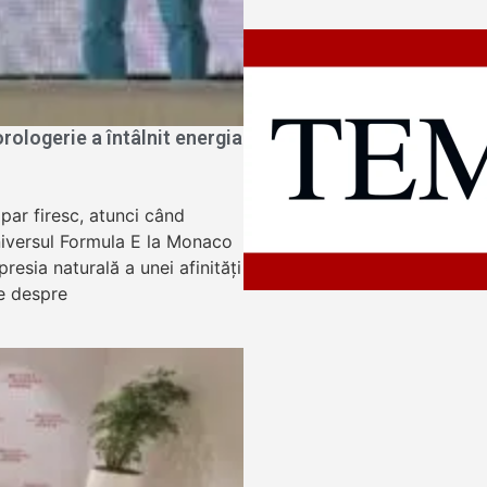
ologerie a întâlnit energia
apar firesc, atunci când
niversul Formula E la Monaco
resia naturală a unei afinități
e despre