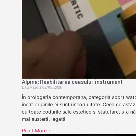
Alpina: Reabilitarea ceasului-instrument
Dan Vardie
02/05/2026
În orologeria contemporană, categoria sport wat
încât originile ei sunt uneori uitate. Ceea ce astă
cu toate codurile sale estetice și statutare, s-a n
mai austeră, legată
Read More »