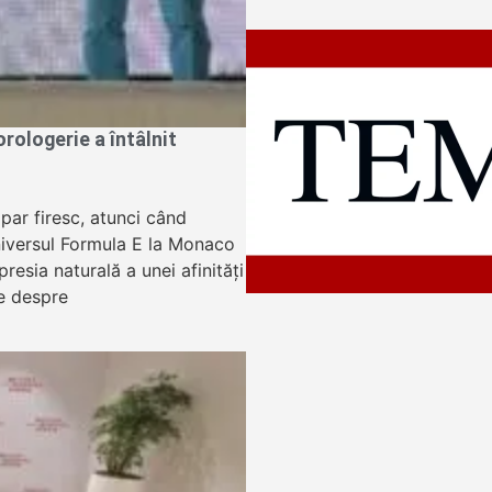
ologerie a întâlnit
apar firesc, atunci când
niversul Formula E la Monaco
resia naturală a unei afinități
e despre