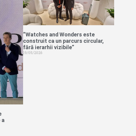
“Watches and Wonders este
construit ca un parcurs circular,
fără ierarhii vizibile”
19/05/2026
e
 a