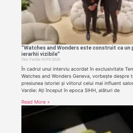
“Watches and Wonders este construit ca un pa
ierarhii vizibile”
Dan Vardie
19/05/2026
În cadrul unui interviu acordat în exclusivitate 
Watches and Wonders Geneva, vorbește despre tr
presiunea istoriei și viitorul celui mai influent sa
Vardie: Ați început în epoca SIHH, alături de
Read More »