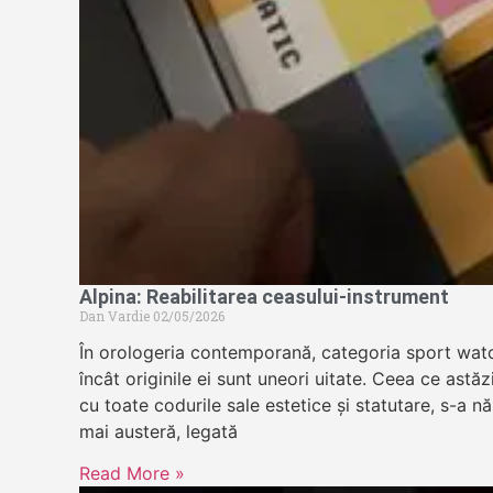
Alpina: Reabilitarea ceasului-instrument
Dan Vardie
02/05/2026
În orologeria contemporană, categoria sport wat
încât originile ei sunt uneori uitate. Ceea ce astă
cu toate codurile sale estetice și statutare, s-a n
mai austeră, legată
Read More »