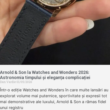
Arnold & Son la Watches and Wonders 2026:
Astronomia timpului și eleganța complicației
Dan Vardie
01/05/2026
Într-o ediție Watches and Wonders în care multe lansări au
explorat volume mai puternice, sportivitate și expresii tot
mai demonstrative ale luxului, Arnold & Son a rămas fidel
unui registru