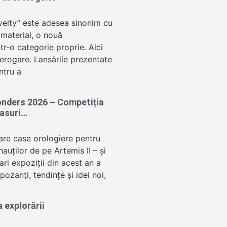
velty” este adesea sinonim cu
 material, o nouă
tr-o categorie proprie. Aici
terogare. Lansările prezentate
ntru a
nders 2026 – Competiția
easuri…
mare case orologiere pentru
nauților de pe Artemis II – și
ari expoziții din acest an a
pozanți, tendințe și idei noi,
 explorării