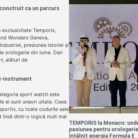
onstruit ca un parcurs
n exclusivitate Temporis,
and Wonders Geneva,
dustriei, presiunea istoriei și
 de orologerie din lume. Dan
H, alături de
ui-instrument
ategoria sport watch este
le ei sunt uneori uitate. Ceea
portiv, cu toate codurile sale
t însă dintr-o logică mult mai
TEMPORIS la Monaco: und
pasiunea pentru orologerie
întâlnit energia Formula E