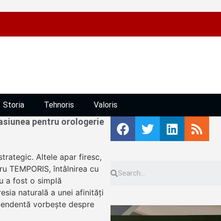
Storia
Tehnoris
Valoris
siunea pentru orologerie
trategic. Altele apar firesc,
tru TEMPORIS, întâlnirea cu
u a fost o simplă
sia naturală a unei afinități
ependentă vorbește despre