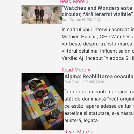
Read More »
“Watches and Wonders este c
circular, fără ierarhii vizibile”
Dan Vardie
19/05/2026
În cadrul unui interviu acordat î
Mathieu Humair, CEO Watches 
vorbește despre transformarea in
viitorul celui mai influent salon
Vardie: Ați început în epoca SIH
Read More »
Alpina: Reabilitarea ceasul
Dan Vardie
02/05/2026
În orologeria contemporană, c
atât de dominantă încât origini
ce astăzi apare adesea ca lux s
estetice și statutare, s-a născu
austeră, legată
Read More »