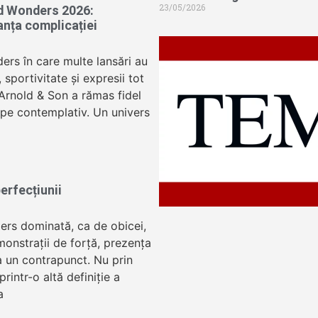
23/05/2026
d Wonders 2026:
anța complicației
ers în care multe lansări au
sportivitate și expresii tot
 Arnold & Son a rămas fidel
oape contemplativ. Un univers
erfecțiunii
ers dominată, ca de obicei,
onstrații de forță, prezența
 un contrapunct. Nu prin
 printr-o altă definiție a
a