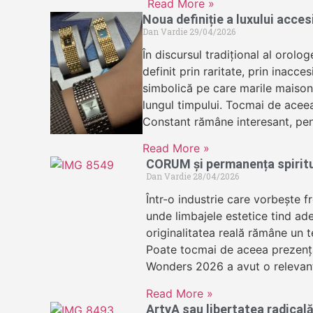
Read More »
Noua definiție a luxului acce
Dan Vardie
29/04/2026
În discursul tradițional al orolog
definit prin raritate, prin inacces
simbolică pe care marile maisons
lungul timpului. Tocmai de acee
Constant rămâne interesant, pen
Read More »
CORUM și permanența spirit
Dan Vardie
28/04/2026
Într-o industrie care vorbește f
unde limbajele estetice tind ad
originalitatea reală rămâne un te
Poate tocmai de aceea prezen
Wonders 2026 a avut o relevan
Read More »
ArtyA sau libertatea radicală