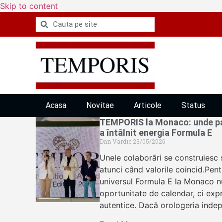
Skip to content
Acasa
Novitae
Articole
Status
TEMPORIS la Monaco: unde pa
a întâlnit energia Formula E
Dan Vardie
23/05/2026
Unele colaborări se construiesc s
atunci când valorile coincid.Pen
universul Formula E la Monaco n
oportunitate de calendar, ci expre
autentice. Dacă orologeria ind