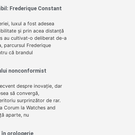
sibil: Frederique Constant
eriei, luxul a fost adesea
ibilitate și prin acea distanță
 au cultivat-o deliberat de-a
a, parcursul Frederique
tru că brandul
ului nonconformist
recvent despre inovație, dar
esea să convergă,
ritoriu surprinzător de rar.
ța Corum la Watches and
ță aparte, nu
 în orologerie