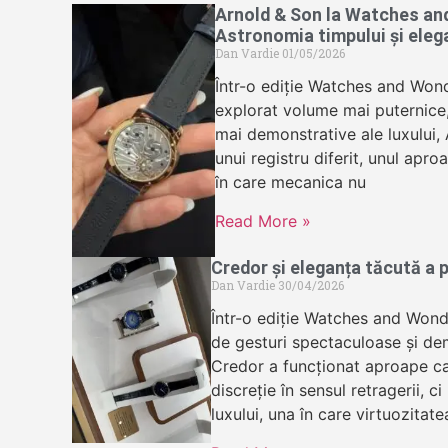
Arnold & Son la Watches an
Astronomia timpului și eleg
Dan Vardie
01/05/2026
Într-o ediție Watches and Wond
explorat volume mai puternice, 
mai demonstrative ale luxului,
unui registru diferit, unul apr
în care mecanica nu
Read More »
Credor și eleganța tăcută a p
Dan Vardie
30/04/2026
Într-o ediție Watches and Wond
de gesturi spectaculoase și dem
Credor a funcționat aproape ca
discreție în sensul retragerii, ci
luxului, una în care virtuozitate