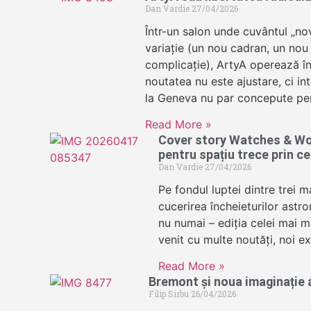
Dan Vardie
27/04/2026
Într-un salon unde cuvântul „no
variație (un nou cadran, un nou
complicație), ArtyA operează în
noutatea nu este ajustare, ci in
la Geneva nu par concepute pe
Read More »
Cover story Watches & Wo
pentru spațiu trece prin c
Dan Vardie
27/04/2026
Pe fondul luptei dintre trei 
cucerirea încheieturilor astro
nu numai – ediția celei mai m
venit cu multe noutăți, noi ex
Read More »
Bremont și noua imaginație a
Filip Sirbu
26/04/2026