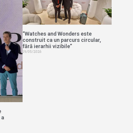
“Watches and Wonders este
construit ca un parcurs circular,
fără ierarhii vizibile”
19/05/2026
e
 a