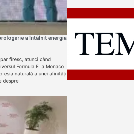
ologerie a întâlnit energia
apar firesc, atunci când
niversul Formula E la Monaco
resia naturală a unei afinități
e despre