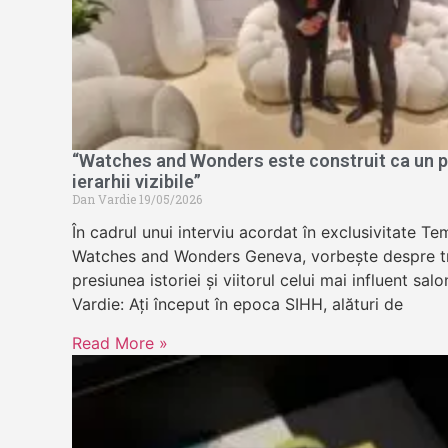
“Watches and Wonders este construit ca un pa
ierarhii vizibile”
Dan Vardie
19/05/2026
În cadrul unui interviu acordat în exclusivitate 
Watches and Wonders Geneva, vorbește despre tr
presiunea istoriei și viitorul celui mai influent sa
Vardie: Ați început în epoca SIHH, alături de
Read More »