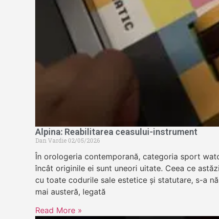
Alpina: Reabilitarea ceasului-instrument
Dan Vardie
02/05/2026
În orologeria contemporană, categoria sport wat
încât originile ei sunt uneori uitate. Ceea ce astă
cu toate codurile sale estetice și statutare, s-a n
mai austeră, legată
Read More »